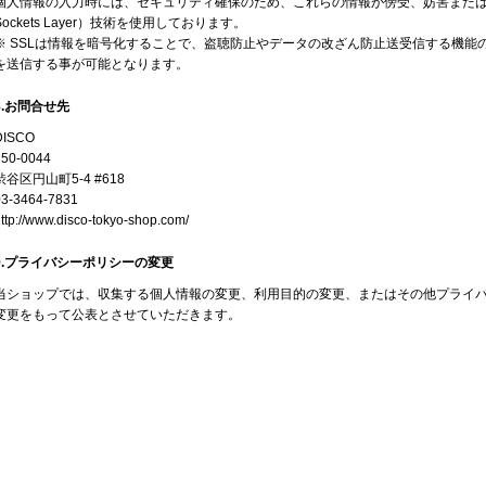
個人情報の入力時には、セキュリティ確保のため、これらの情報が傍受、妨害または改ざ
Sockets Layer）技術を使用しております。
※ SSLは情報を暗号化することで、盗聴防止やデータの改ざん防止送受信する機能
を送信する事が可能となります。
8.お問合せ先
DISCO
150-0044
渋谷区円山町5-4 #618
03-3464-7831
ttp://www.disco-tokyo-shop.com/
9.プライバシーポリシーの変更
当ショップでは、収集する個人情報の変更、利用目的の変更、またはその他プライ
変更をもって公表とさせていただきます。