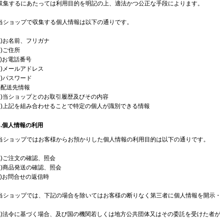
収集するにあたっては利用目的を明記の上、適法かつ公正な手段によります。
当ショップで収集する個人情報は以下の通りです。
a)お名前、フリガナ
b)ご住所
c)お電話番号
d)メールアドレス
e)パスワード
f)配送先情報
g)当ショップとのお取引履歴及びその内容
h)上記を組み合わせることで特定の個人が識別できる情報
3.個人情報の利用
当ショップではお客様からお預かりした個人情報の利用目的は以下の通りです。
a)ご注文の確認、照会
b)商品発送の確認、照会
c)お問合せの返信時
当ショップでは、下記の場合を除いてはお客様の断りなく第三者に個人情報を開示
a)法令に基づく場合、及び国の機関若しくは地方公共団体又はその委託を受けた者