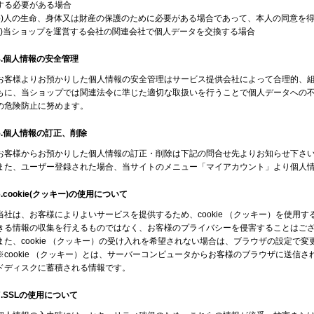
する必要がある場合
b)人の生命、身体又は財産の保護のために必要がある場合であって、本人の同意を
c)当ショップを運営する会社の関連会社で個人データを交換する場合
4.個人情報の安全管理
お客様よりお預かりした個人情報の安全管理はサービス提供会社によって合理的、
もに、当ショップでは関連法令に準じた適切な取扱いを行うことで個人データへの
の危険防止に努めます。
5.個人情報の訂正、削除
お客様からお預かりした個人情報の訂正・削除は下記の問合せ先よりお知らせ下さ
また、ユーザー登録された場合、当サイトのメニュー「マイアカウント」より個人
6.cookie(クッキー)の使用について
当社は、お客様によりよいサービスを提供するため、cookie （クッキー）を使用
きる情報の収集を行えるものではなく、お客様のプライバシーを侵害することはご
また、cookie （クッキー）の受け入れを希望されない場合は、ブラウザの設定で
※cookie （クッキー）とは、サーバーコンピュータからお客様のブラウザに送信
ドディスクに蓄積される情報です。
7.SSLの使用について