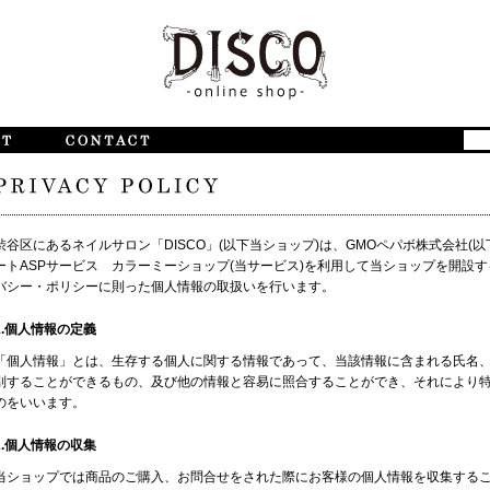
渋谷区にあるネイルサロン「DISCO」(以下当ショップ)は、
GMOペパボ株式会社
(
ートASPサービス
カラーミーショップ
(当サービス)を利用して当ショップを開設
バシー・ポリシー
に則った個人情報の取扱いを行います。
1.個人情報の定義
「個人情報」とは、生存する個人に関する情報であって、当該情報に含まれる氏名
別することができるもの、及び他の情報と容易に照合することができ、それにより
のをいいます。
2.個人情報の収集
当ショップでは商品のご購入、お問合せをされた際にお客様の個人情報を収集する