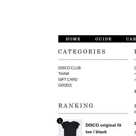
DISCO CLUB
THAW
GIFT CARD
GOODS
DISCO original fit
tee / black