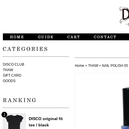
DISCO CLUB
Home
>
THAW
>
NAIL POLISH 05 
THAW
GIFT CARD
GOODS
DISCO original fit
tee / black